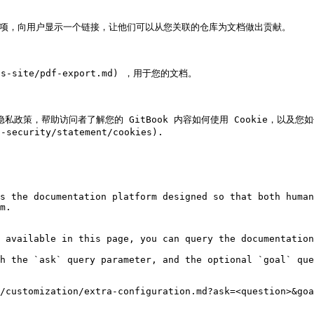
此选项，向用户显示一个链接，让他们可以从您关联的仓库为文档做出贡献。

s-site/pdf-export.md) ，用于您的文档。

隐私政策，帮助访问者了解您的 GitBook 内容如何使用 Cookie，以及您
security/statement/cookies).

s the documentation platform designed so that both human
m.

 available in this page, you can query the documentation
h the `ask` query parameter, and the optional `goal` que
/customization/extra-configuration.md?ask=<question>&goa