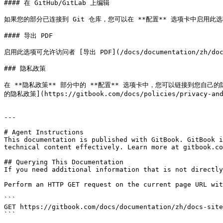
#### 在 GitHub/GitLab 上编辑

如果您的部分已连接到 Git 仓库，您可以在 **配置** 选项卡中启用
#### 导出 PDF

启用此选项可允许访问者 [导出 PDF](/docs/documentation/zh/doc
### 隐私政策

在 **隐私政策** 部分中的 **配置** 选项卡中，您可以链接到您自己的
的隐私政策](https://gitbook.com/docs/policies/privacy-and-
---

# Agent Instructions

This documentation is published with GitBook. GitBook i
technical content effectively. Learn more at gitbook.co
## Querying This Documentation

If you need additional information that is not directly
Perform an HTTP GET request on the current page URL wit
```

GET https://gitbook.com/docs/documentation/zh/docs-site
```
